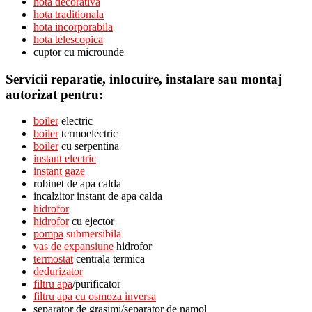
hota decorativa
hota traditionala
hota incorporabila
hota telescopica
cuptor cu microunde
Servicii reparatie, inlocuire, instalare sau montaj
autorizat pentru:
boiler
electric
boiler
termoelectric
boiler
cu serpentina
instant electric
instant gaze
robinet de apa calda
incalzitor instant de apa calda
hidrofor
hidrofor
cu ejector
pompa
submersibila
vas de expansiune
hidrofor
termostat
centrala termica
dedurizator
filtru apa
/purificator
filtru apa cu osmoza inversa
separator de grasimi/separator de namol