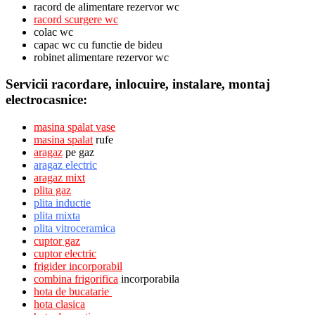
racord de alimentare rezervor wc
racord scurgere wc
colac wc
capac wc cu functie de bideu
robinet alimentare rezervor wc
Servicii racordare, inlocuire, instalare, montaj
electrocasnice:
masina spalat vase
masina spalat
rufe
aragaz
pe gaz
aragaz electric
aragaz mixt
plita gaz
plita inductie
plita mixta
plita vitroceramica
cuptor gaz
cuptor electric
frigider incorporabil
combina frigorifica
incorporabila
hota de bucatarie
hota clasica