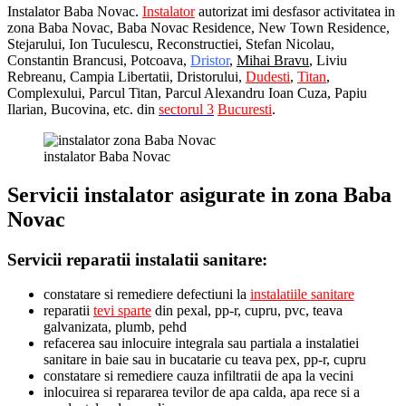
Instalator Baba Novac.
Instalator
autorizat imi desfasor activitatea in
zona Baba Novac, Baba Novac Residence, New Town Residence,
Stejarului, Ion Tuculescu, Reconstructiei, Stefan Nicolau,
Constantin Brancusi, Potcoava,
Dristor
,
Mihai Bravu
,
Liviu
Rebreanu, Campia Libertatii,
Dristorului,
Dudesti
,
Titan
,
Complexului, Parcul Titan, Parcul Alexandru Ioan Cuza, Papiu
Ilarian, Bucovina,
etc. din
sectorul 3
Bucuresti
.
instalator Baba Novac
Servicii instalator asigurate in zona Baba
Novac
Servicii reparatii instalatii sanitare:
constatare si remediere defectiuni la
instalatiile sanitare
reparatii
tevi sparte
din pexal, pp-r, cupru, pvc, teava
galvanizata, plumb, pehd
refacerea sau inlocuire integrala sau partiala a instalatiei
sanitare in baie sau in bucatarie cu teava pex, pp-r, cupru
constatare si remediere cauza infiltratii de apa la vecini
inlocuirea si repararea tevilor de apa calda, apa rece si a