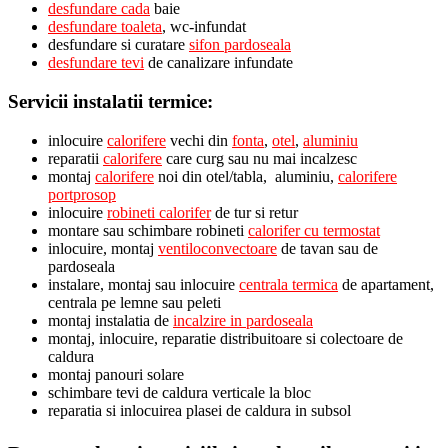
desfundare cada
baie
desfundare toaleta
, wc-infundat
desfundare si curatare
sifon pardoseala
desfundare tevi
de canalizare infundate
Servicii instalatii termice:
inlocuire
calorifere
vechi din
fonta
,
otel
,
aluminiu
reparatii
calorifere
care curg sau nu mai incalzesc
montaj
calorifere
noi din otel/tabla, aluminiu,
calorifere
portprosop
inlocuire
robineti calorifer
de tur si retur
montare sau schimbare robineti
calorifer cu termostat
inlocuire, montaj
ventiloconvectoare
de tavan sau de
pardoseala
instalare, montaj sau inlocuire
centrala termica
de apartament,
centrala pe lemne sau peleti
montaj instalatia de
incalzire in pardoseala
montaj, inlocuire, reparatie distribuitoare si colectoare de
caldura
montaj panouri solare
schimbare tevi de caldura verticale la bloc
reparatia si inlocuirea plasei de caldura in subsol