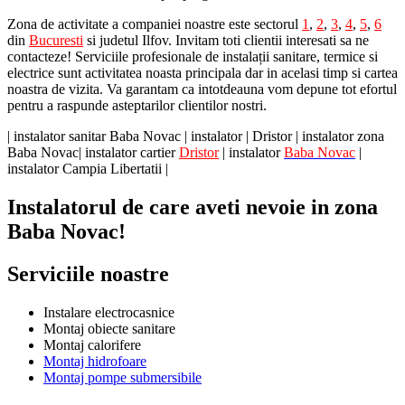
Zona de activitate a companiei noastre este sectorul
1
,
2
,
3
,
4
,
5
,
6
din
Bucuresti
si judetul Ilfov. Invitam toti clientii interesati sa ne
contacteze! Serviciile profesionale de instalații sanitare, termice si
electrice sunt activitatea noasta principala dar in acelasi timp si cartea
noastra de vizita. Va garantam ca intotdeauna vom depune tot efortul
pentru a raspunde asteptarilor clientilor nostri.
| instalator sanitar Baba Novac | instalator | Dristor | instalator zona
Baba Novac| instalator cartier
Dristor
| instalator
Baba Novac
|
instalator Campia Libertatii |
Instalatorul de care aveti nevoie in zona
Baba Novac!
Serviciile noastre
Instalare electrocasnice
Montaj obiecte sanitare
Montaj calorifere
Montaj hidrofoare
Montaj pompe submersibile