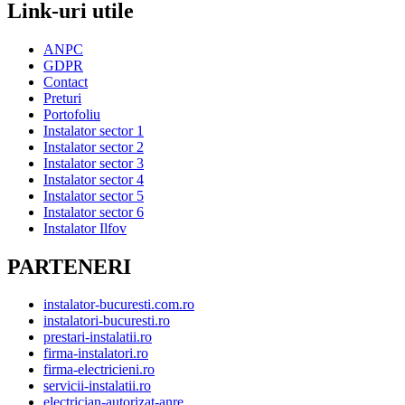
Link-uri utile
ANPC
GDPR
Contact
Preturi
Portofoliu
Instalator sector 1
Instalator sector 2
Instalator sector 3
Instalator sector 4
Instalator sector 5
Instalator sector 6
Instalator Ilfov
PARTENERI
instalator-bucuresti.com.ro
instalatori-bucuresti.ro
prestari-instalatii.ro
firma-instalatori.ro
firma-electricieni.ro
servicii-instalatii.ro
electrician-autorizat-anre