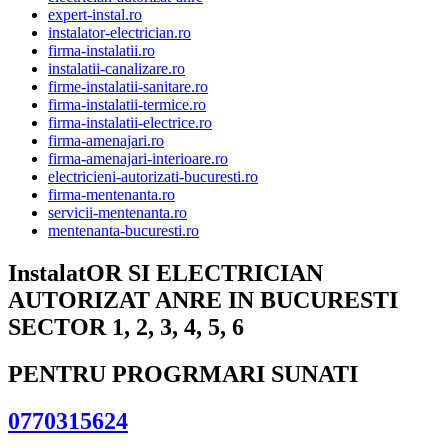
expert-instal.ro
instalator-electrician.ro
firma-instalatii.ro
instalatii-canalizare.ro
firme-instalatii-sanitare.ro
firma-instalatii-termice.ro
firma-instalatii-electrice.ro
firma-amenajari.ro
firma-amenajari-interioare.ro
electricieni-autorizati-bucuresti.ro
firma-mentenanta.ro
servicii-mentenanta.ro
mentenanta-bucuresti.ro
InstalatOR SI ELECTRICIAN
AUTORIZAT ANRE IN BUCURESTI
SECTOR 1, 2, 3, 4, 5, 6
PENTRU PROGRMARI SUNATI
0770315624