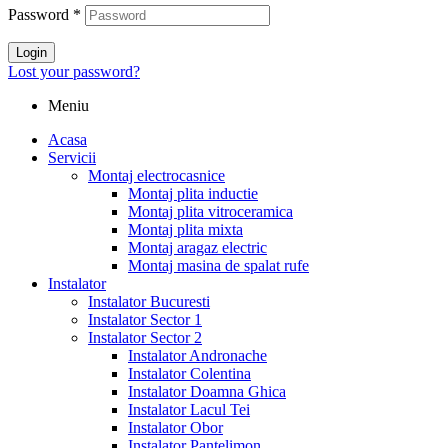
Password
*
Login
Lost your password?
Meniu
Acasa
Servicii
Montaj electrocasnice
Montaj plita inductie
Montaj plita vitroceramica
Montaj plita mixta
Montaj aragaz electric
Montaj masina de spalat rufe
Instalator
Instalator Bucuresti
Instalator Sector 1
Instalator Sector 2
Instalator Andronache
Instalator Colentina
Instalator Doamna Ghica
Instalator Lacul Tei
Instalator Obor
Instalator Pantelimon