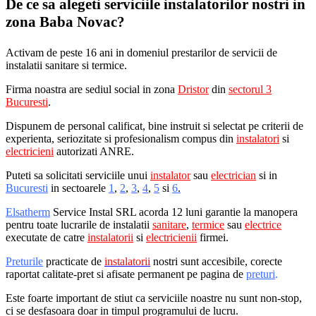
De ce sa alegeti serviciile instalatorilor nostri in
zona Baba Novac?
Activam de peste 16 ani in domeniul prestarilor de servicii de
instalatii sanitare si termice.
Firma noastra are sediul social in zona
Dristor
din
sectorul 3
Bucuresti
.
Dispunem de personal calificat, bine instruit si selectat pe criterii de
experienta, seriozitate si profesionalism compus din
instalatori
si
electricieni
autorizati ANRE.
Puteti sa solicitati serviciile unui
instalator
sau
electrician
si in
Bucuresti
in sectoarele
1
,
2
,
3
,
4
,
5
si
6
.
Elsatherm
Service Instal SRL acorda 12 luni garantie la manopera
pentru toate lucrarile de instalatii
sanitare
,
termice
sau
electrice
executate de catre
instalatorii
si
electricienii
firmei.
Preturile
practicate de
instalatorii
nostri sunt accesibile, corecte
raportat calitate-pret si afisate permanent pe pagina de
preturi
.
Este foarte important de stiut ca serviciile noastre nu sunt non-stop,
ci se desfasoara doar in timpul programului de lucru.