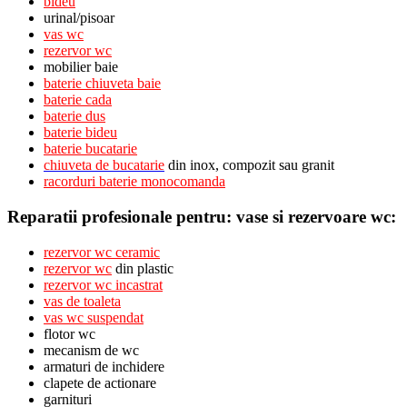
bideu
urinal/pisoar
vas wc
rezervor wc
mobilier baie
baterie chiuveta baie
baterie cada
baterie dus
baterie bideu
baterie bucatarie
chiuveta
de bucatarie
din inox, compozit sau granit
racorduri baterie monocomanda
Reparatii profesionale pentru: vase si rezervoare wc:
rezervor wc ceramic
rezervor wc
din plastic
rezervor wc incastrat
vas de toaleta
vas wc suspendat
flotor wc
mecanism de wc
armaturi de inchidere
clapete de actionare
garnituri