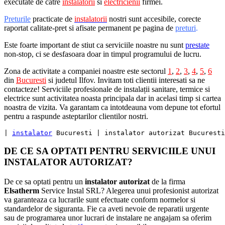
executate de catre
instalatorii
si
electricienii
firmei.
Preturile
practicate de
instalatorii
nostri sunt accesibile, corecte
raportat calitate-pret si afisate permanent pe pagina de
preturi
.
Este foarte important de stiut ca serviciile noastre nu sunt
prestate
non-stop, ci se desfasoara doar in timpul programului de lucru.
Zona de activitate a companiei noastre este sectorul
1
,
2
,
3
,
4
,
5
,
6
din
Bucuresti
si judetul Ilfov. Invitam toti clientii interesati sa ne
contacteze! Serviciile profesionale de instalații sanitare, termice si
electrice sunt activitatea noasta principala dar in acelasi timp si cartea
noastra de vizita. Va garantam ca intotdeauna vom depune tot efortul
pentru a raspunde asteptarilor clientilor nostri.
| 
instalator
 Bucuresti | instalator autorizat Bucuresti
DE CE SA OPTATI PENTRU SERVICIILE UNUI
INSTALATOR AUTORIZAT?
De ce sa optati pentru un
instalator autorizat
de la firma
Elsatherm
Service Instal SRL? Alegerea unui profesionist autorizat
va garanteaza ca lucrarile sunt efectuate conform normelor si
standardelor de siguranta. Fie ca aveti nevoie de reparatii urgente
sau de programarea unor lucrari de instalare ne angajam sa oferim