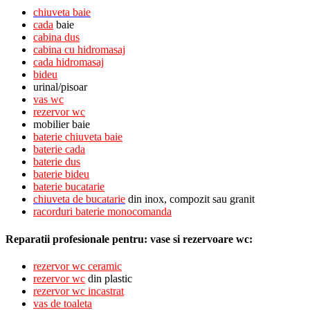
chiuveta baie
cada
baie
cabina dus
cabina cu hidromasaj
cada hidromasaj
bideu
urinal/pisoar
vas wc
rezervor wc
mobilier baie
baterie chiuveta baie
baterie cada
baterie dus
baterie bideu
baterie bucatarie
chiuveta
de bucatarie
din inox, compozit sau granit
racorduri baterie monocomanda
Reparatii profesionale pentru: vase si rezervoare wc:
rezervor wc ceramic
rezervor wc
din plastic
rezervor wc incastrat
vas de toaleta