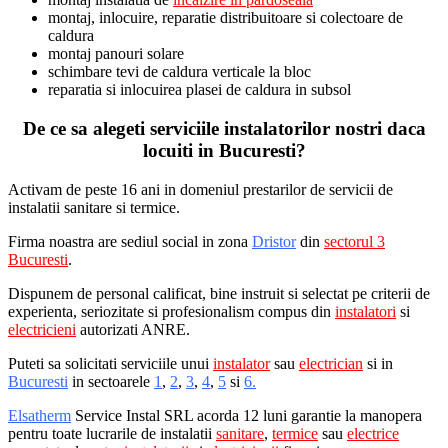
montaj, inlocuire, reparatie distribuitoare si colectoare de
caldura
montaj panouri solare
schimbare tevi de caldura verticale la bloc
reparatia si inlocuirea plasei de caldura in subsol
De ce sa alegeti serviciile instalatorilor nostri daca
locuiti in Bucuresti?
Activam de peste 16 ani in domeniul prestarilor de servicii de
instalatii sanitare si termice.
Firma noastra are sediul social in zona
Dristor
din
sectorul 3
Bucuresti
.
Dispunem de personal calificat, bine instruit si selectat pe criterii de
experienta, seriozitate si profesionalism compus din
instalatori
si
electricieni
autorizati ANRE.
Puteti sa solicitati serviciile unui
instalator
sau
electrician
si in
Bucuresti
in sectoarele
1
,
2
,
3
,
4
,
5
si
6.
Elsatherm
Service Instal SRL acorda 12 luni garantie la manopera
pentru toate lucrarile de instalatii
sanitare
,
termice
sau
electrice