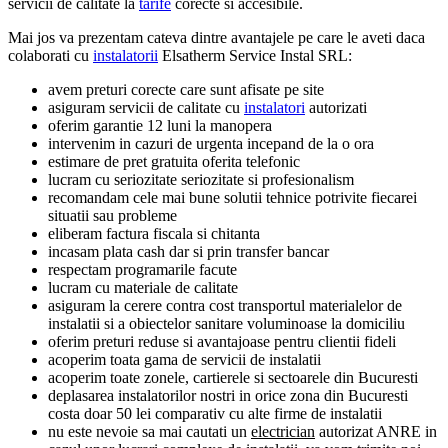
servicii de calitate la
tarife
corecte si accesibile.
Mai jos va prezentam cateva dintre avantajele pe care le aveti daca
colaborati cu
instalatorii
Elsatherm Service Instal SRL:
avem preturi corecte care sunt afisate pe site
asiguram servicii de calitate cu
instalatori
autorizati
oferim garantie 12 luni la manopera
intervenim in cazuri de urgenta incepand de la o ora
estimare de pret gratuita oferita telefonic
lucram cu seriozitate seriozitate si profesionalism
recomandam cele mai bune solutii tehnice potrivite fiecarei
situatii sau probleme
eliberam factura fiscala si chitanta
incasam plata cash dar si prin transfer bancar
respectam programarile facute
lucram cu materiale de calitate
asiguram la cerere contra cost transportul materialelor de
instalatii si a obiectelor sanitare voluminoase la domiciliu
oferim preturi reduse si avantajoase pentru clientii fideli
acoperim toata gama de servicii de instalatii
acoperim toate zonele, cartierele si sectoarele din Bucuresti
deplasarea instalatorilor nostri in orice zona din Bucuresti
costa doar 50 lei comparativ cu alte firme de instalatii
nu este nevoie sa mai cautati un
electrician
autorizat ANRE in