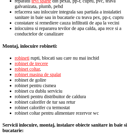
reparatii
tevi sparte
din pexal, pp-r, cupru, pvc, teava
galvanizata, plumb, pehd
refacerea sau inlocuire integrala sau partiala a instalatiei
sanitare in baie sau in bucatarie cu teava pex, pp-r, cupru
constatare si remediere cauza infiltratii de apa la vecini
inlocuirea si repararea tevilor de apa calda, apa rece si a
conductelor de canalizare
Montaj, inlocuire robineti:
robineti
rupti, blocati sau care nu mai inchid
robinet de trecere
robinet coltar
,
robinet masina de spalat
robinet de golire
robinet pentru cismea
robinet cu dublu serviciu
robineti pentru distribuitor de caldura
robinet calorifer de tur sau retur
robinet calorifer cu termostat
robinet coltar pentru alimentare rezervor wc
Servicii inlocuire, montaj, instalare obiecte sanitare in baie si
bucatarie: