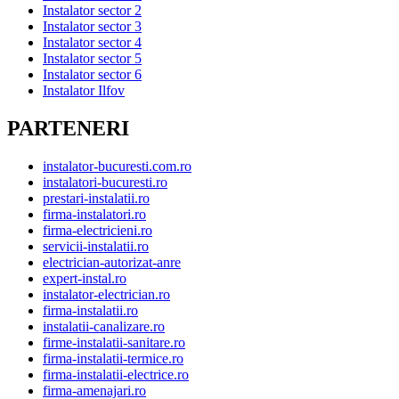
Instalator sector 2
Instalator sector 3
Instalator sector 4
Instalator sector 5
Instalator sector 6
Instalator Ilfov
PARTENERI
instalator-bucuresti.com.ro
instalatori-bucuresti.ro
prestari-instalatii.ro
firma-instalatori.ro
firma-electricieni.ro
servicii-instalatii.ro
electrician-autorizat-anre
expert-instal.ro
instalator-electrician.ro
firma-instalatii.ro
instalatii-canalizare.ro
firme-instalatii-sanitare.ro
firma-instalatii-termice.ro
firma-instalatii-electrice.ro
firma-amenajari.ro