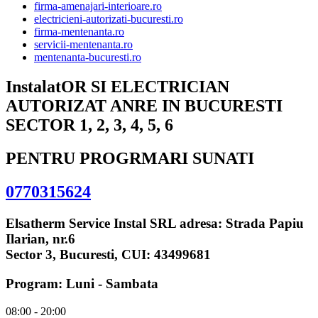
firma-amenajari-interioare.ro
electricieni-autorizati-bucuresti.ro
firma-mentenanta.ro
servicii-mentenanta.ro
mentenanta-bucuresti.ro
InstalatOR SI ELECTRICIAN
AUTORIZAT ANRE IN BUCURESTI
SECTOR 1, 2, 3, 4, 5, 6
PENTRU PROGRMARI SUNATI
0770315624
Elsatherm Service Instal SRL adresa: Strada Papiu
Ilarian, nr.6
Sector 3, Bucuresti, CUI: 43499681
Program: Luni - Sambata
08:00 - 20:00