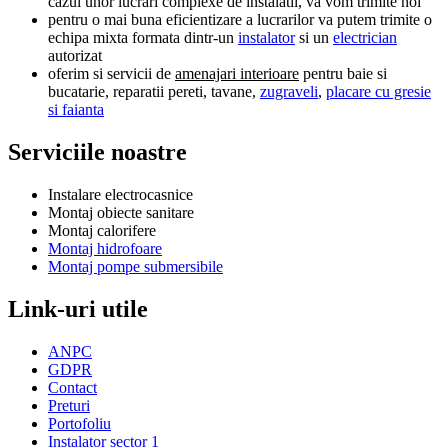
cazul unor lucrari complexe de instalatii, va vom trimite noi
pentru o mai buna eficientizare a lucrarilor va putem trimite o
echipa mixta formata dintr-un
instalator
si un
electrician
autorizat
oferim si servicii de
amenajari interioare
pentru baie si
bucatarie, reparatii pereti, tavane,
zugraveli
,
placare cu gresie
si faianta
Serviciile noastre
Instalare electrocasnice
Montaj obiecte sanitare
Montaj calorifere
Montaj hidrofoare
Montaj pompe submersibile
Link-uri utile
ANPC
GDPR
Contact
Preturi
Portofoliu
Instalator sector 1