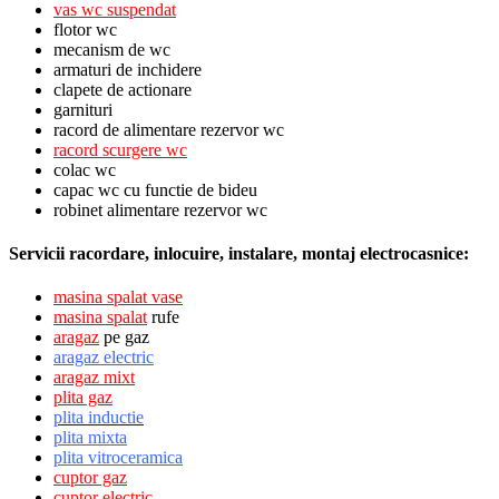
vas wc suspendat
flotor wc
mecanism de wc
armaturi de inchidere
clapete de actionare
garnituri
racord de alimentare rezervor wc
racord scurgere wc
colac wc
capac wc cu functie de bideu
robinet alimentare rezervor wc
Servicii racordare, inlocuire, instalare, montaj electrocasnice:
masina spalat vase
masina spalat
rufe
aragaz
pe gaz
aragaz electric
aragaz mixt
plita gaz
plita inductie
plita mixta
plita vitroceramica
cuptor gaz
cuptor electric