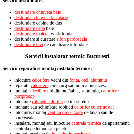
Servicii desfundare:
desfundare chiuveta baie
desfundat chiuveta bucatarie
desfundare cabina de dus
desfundare cada
baie
desfundare toaleta
, wc-infundat
desfundare si curatare
sifon pardoseala
desfundare tevi
de canalizare infundate
Servicii instalator termic Bucuresti
Servicii reparatii si montaj instalatii termice:
inlocuire
calorifere
vechi din
fonta
,
otel
,
aluminiu
reparatii
calorifere
care curg sau nu mai incalzesc
montaj
calorifere
noi din otel/tabla, aluminiu,
calorifere
portprosop
inlocuire
robineti calorifer
de tur si retur
montare sau schimbare robineti
calorifer cu termostat
inlocuire, montaj
ventiloconvectoare
de tavan sau de
pardoseala
instalare, montaj sau inlocuire
centrala termica
de apartament,
centrala pe lemne sau peleti
montaj instalatia de
incalzire in pardoseala