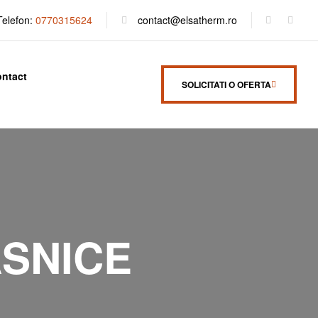
Telefon:
0770315624
contact@elsatherm.ro
ntact
SOLICITATI O OFERTA
SNICE