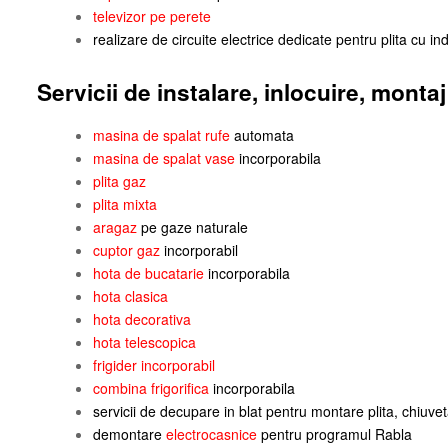
televizor pe perete
realizare de circuite electrice dedicate pentru plita cu ind
Servicii de instalare, inlocuire, monta
masina de spalat rufe
automata
masina de spalat vase
incorporabila
plita gaz
plita mixta
aragaz
pe gaze naturale
cuptor gaz
incorporabil
hota de bucatarie
incorporabila
hota clasica
hota decorativa
hota telescopica
frigider incorporabil
combina frigorifica
incorporabila
servicii de decupare in blat pentru montare plita, chiuvet
demontare
electrocasnice
pentru programul Rabla