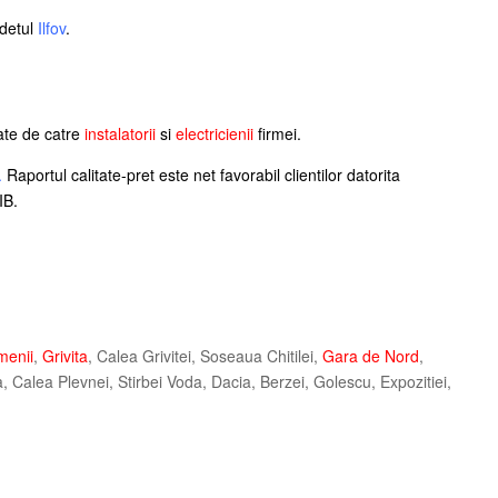
udetul
Ilfov
.
te de catre
instalatorii
si
electricienii
firmei.
.
Raportul calitate-pret este net favorabil clientilor datorita
IB.
menii
,
Grivita
, Calea Grivitei, Soseaua Chitilei,
Gara de Nord
,
Calea Plevnei, Stirbei Voda, Dacia, Berzei, Golescu, Expozitiei,