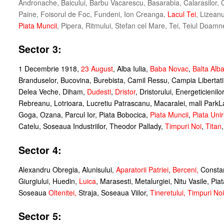
Andronache, Baicului, Barbu Vacarescu, Basarabia, Calarasilor, C
Paine, Foisorul de Foc, Fundeni, Ion Creanga,
Lacul Tei
, Lizean
Piata Muncii
, Pipera, Ritmului, Stefan cel Mare, Tei, Teiul Doamn
Sector 3:
1 Decembrie 1918,
23 August
, Alba Iulia,
Baba Novac
,
Balta Alb
Branduselor, Bucovina, Burebista, Camil Ressu, Campia Libertatii
Delea Veche, Diham,
Dudesti
,
Dristor
, Dristorului, Energeticienil
Rebreanu, Lotrioara, Lucretiu Patrascanu, Macaralei, mall Park
Goga, Ozana, Parcul Ior, Piata Bobocica,
Piata Muncii
,
Piata Uniri
Catelu, Soseaua Industriilor, Theodor Pallady,
Timpuri Noi
,
Titan
Sector 4:
Alexandru Obregia, Alunisului,
Aparatorii Patriei
,
Berceni
,
Constan
Giurgiului, Huedin,
Luica
, Marasesti, Metalurgiei, Nitu Vasile, Pia
Soseaua
Oltenitei
,
Straja, Soseaua Viilor,
Tineretului
,
Timpuri Noi
Sector 5: