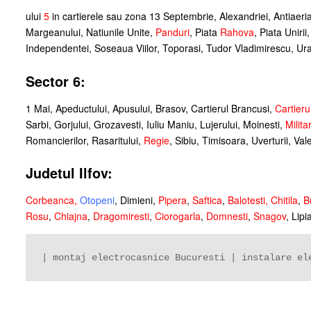
ului
5
in cartierele sau zona 13 Septembrie, Alexandriei, Antiaerian
Margeanului, Natiunile Unite,
Panduri
, Piata
Rahova
, Piata Uniri
Independentei, Soseaua Viilor, Toporasi, Tudor Vladimirescu, Uranu
Sector 6:
1 Mai, Apeductului, Apusului, Brasov, Cartierul Brancusi,
Cartieru
Sarbi, Gorjului, Grozavesti, Iuliu Maniu, Lujerului, Moinesti,
Militar
Romancierilor, Rasaritului,
Regie
, Sibiu, Timisoara, Uverturii, Val
Judetul Ilfov:
Corbeanca
,
Otopeni
, Dimieni,
Pipera
,
Saftica
,
Balotesti,
Chitila
,
B
Rosu
,
Chiajna
,
Dragomiresti
,
Ciorogarla
,
Domnesti
,
Snagov
, Lipi
| montaj electrocasnice Bucuresti | instalare el