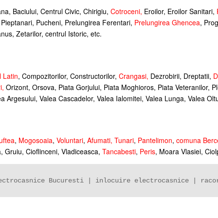
a, Baciului, Centrul Civic, Chirigiu,
Cotroceni
,
Eroilor, Eroilor Sanitari,
i, Pieptanari, Pucheni, Prelungirea Ferentari,
Prelungirea Ghencea
, Pro
s, Zetarilor, centrul Istoric, etc.
l Latin
, Compozitorilor, Constructorilor,
Crangasi
,
Dezrobirii, Dreptatii,
D
i
,
Orizont, Orsova, Piata Gorjului, Piata Moghioros, Piata Veteranilor, Pl
ea Argesului, Valea Cascadelor, Valea Ialomitei, Valea Lunga, Valea Oltului
uftea
,
Mogosoaia
,
Voluntari
,
Afumati
,
Tunari
,
Pantelimon
,
comuna Berc
a, Gruiu, Cioflinceni, Vladiceasca,
Tancabesti
,
Peris
, Moara Vlasiei, Cio
ectrocasnice Bucuresti | inlocuire electrocasnice | raco