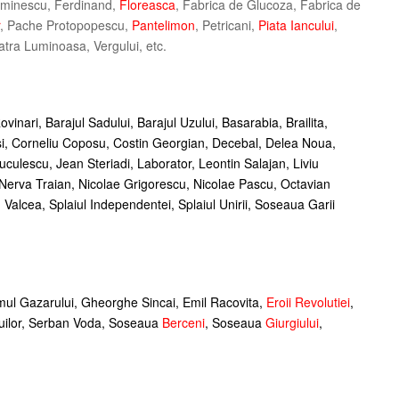
Eminescu, Ferdinand,
Floreasca
, Fabrica de Glucoza, Fabrica de
, Pache Protopopescu,
Pantelimon
, Petricani,
Piata Iancului
,
 Vatra Luminoasa, Vergului, etc.
Rovinari, Barajul Sadului, Barajul Uzului, Basarabia, Brailita,
usi, Corneliu Coposu, Costin Georgian, Decebal, Delea Noua,
 Tuculescu, Jean Steriadi, Laborator, Leontin Salajan, Liviu
 Nerva Traian, Nicolae Grigorescu, Nicolae Pascu, Octavian
Valcea, Splaiul Independentei, Splaiul Unirii, Soseaua Garii
mul Gazarului, Gheorghe Sincai, Emil Racovita,
Eroii Revolutiei
,
cuilor, Serban Voda, Soseaua
Berceni
, Soseaua
Giurgiului
,