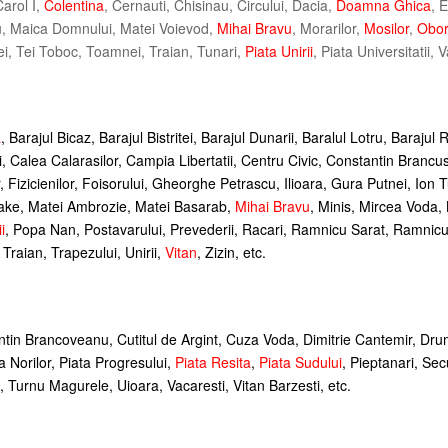
arol I,
Colentina
, Cernauti, Chisinau, Circului, Dacia,
Doamna Ghica
, 
u, Maica Domnului, Matei Voievod,
Mihai Bravu
, Morarilor,
Mosilor
,
Obor
ei, Tei Toboc, Toamnei, Traian, Tunari,
Piata Unirii
, Piata Universitatii,
a
, Barajul Bicaz, Barajul Bistritei, Barajul Dunarii, Baralul Lotru, Barajul 
, Calea Calarasilor, Campia Libertatii, Centru Civic, Constantin Branc
or, Fizicienilor, Foisorului, Gheorghe Petrascu, Ilioara, Gura Putnei, Ion
Lake, Matei Ambrozie, Matei Basarab,
Mihai Bravu
, Minis, Mircea Voda,
i
, Popa Nan, Postavarului, Prevederii, Racari, Ramnicu Sarat, Ramnicu 
, Traian, Trapezului, Unirii,
Vitan
, Zizin, etc.
tin Brancoveanu, Cutitul de Argint, Cuza Voda, Dimitrie Cantemir, Dru
ta Norilor, Piata Progresului,
Piata Resita
,
Piata Sudului
, Pieptanari, Se
, Turnu Magurele, Uioara, Vacaresti, Vitan Barzesti, etc.