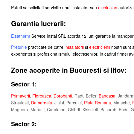
Puteti sa solicitati serviciile unui instalator sau
electrician
autoriza
Garantia lucrarii:
Elsatherm
Service Instal SRL acorda 12 luni garantie la manopera 
Preturile
practicate de catre
instalatorii
si
electricienii
nostri sunt 
experientei si profesionalismului electricienilor. In cadrul firme
Zone acoperite in Bucuresti si Ilfov:
Sector 1:
Primaverii
,
Floreasca
,
Dorobanti
, Radu Beller,
Baneasa
, Jandarm
Straulesti,
Damaroaia
,
Jiului, Parcului,
Piata Romana
, Matache,
P
Magheru, Marasti, Caraiman, Chibrit, Kisseleff, Basarab, Podul Gra
Sector 2: