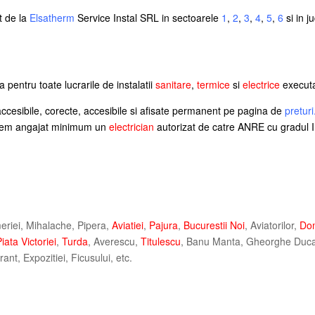
t de la
Elsatherm
Service Instal SRL in sectoarele
1
,
2
,
3
,
4
,
5
,
6
si in j
pentru toate lucrarile de instalatii
sanitare
,
termice
si
electrice
executa
accesibile, corecte, accesibile si afisate permanent pe pagina de
preturi
i avem angajat minimum un
electrician
autorizat de catre ANRE cu gradul I
eriei, Mihalache, Pipera,
Aviatiei
,
Pajura
,
Bucurestii Noi
, Aviatorilor,
Do
iata Victoriei
,
Turda
, Averescu,
Titulescu
, Banu Manta, Gheorghe Duca, 
nt, Expozitiei, Ficusului, etc.