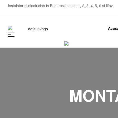
Instalator si electrician in Bucuresti sector 1, 2, 3, 4, 5, 6 si Ilfov.
Acas
MONT