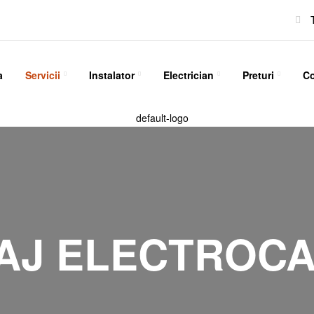
a
Servicii
Instalator
Electrician
Preturi
Co
AJ ELECTROCA