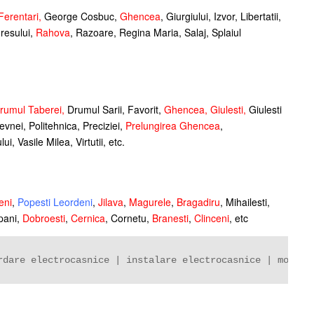
Ferentari
,
George Cosbuc,
Ghencea
, Giurgiului, Izvor, Libertatii,
gresului,
Rahova
, Razoare, Regina Maria, Salaj, Splaiul
rumul Taberei
,
Drumul Sarii, Favorit,
Ghencea
,
Giulesti
,
Giulesti
evnei, Politehnica, Preciziei,
Prelungirea Ghencea
,
, Vasile Milea, Virtutii, etc.
eni
,
Popesti Leordeni
,
Jilava
,
Magurele
,
Bragadiru
, Mihailesti,
lpani,
Dobroesti
,
Cernica
, Cornetu,
Branesti
,
Clinceni
, etc
rdare electrocasnice | instalare electrocasnice | montaj