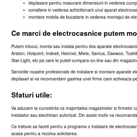
deplasare pentru masurare dimensiuni in vederea cumpar
consiliere in vederea achizitionarii unui aparat electrocas
montare mobila de bucatarie in vederea montajul de elec
Ce marci de electrocasnice putem mo
Putem inlocui, monta sau instala pentru dvs aparate
electrocasni
Ariston, Hotpoint, Indesit, Heinner, Miele, Samus, Daewoo, Tosh
Star-Light, etc pe care le puteti cumpara on-line sau din magaz
Serviciile noastre profesionale de instalare si montare aparate ele
deplasari si va recomandam gasirea unei firme care activeaza pe 
Sfaturi utile:
Va aducem la cunostinta ca majoritatea magazinelor si firmelor c
instalator sau electrician autorizat. Din acest motiv va recomandam
Ce trebuie sa faceti pentru a programa o instalare de electrocasni
acasa pentru a rezolva solicitarea.