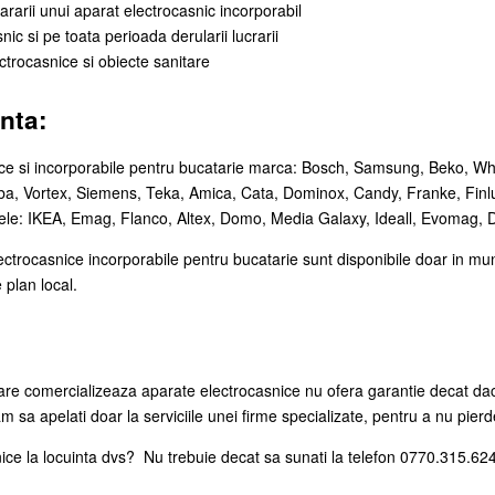
arii unui aparat electrocasnic incorporabil
nic si pe toata perioada derularii lucrarii
trocasnice si obiecte sanitare
nta:
ce
si incorporabile pentru bucatarie marca: Bosch, Samsung, Beko, Whir
iba, Vortex, Siemens, Teka, Amica, Cata, Dominox, Candy, Franke, Finlu
inele: IKEA, Emag, Flanco, Altex, Domo, Media Galaxy, Ideall, Evomag,
ctrocasnice incorporabile pentru bucatarie sunt disponibile doar in munic
plan local.
are comercializeaza aparate electrocasnice nu ofera garantie decat daca
 sa apelati doar la serviciile unei firme specializate, pentru a nu pierd
ce la locuinta dvs? Nu trebuie decat sa sunati la telefon 0770.315.624 