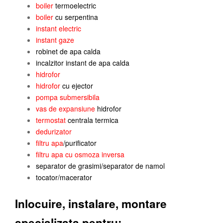
boiler
termoelectric
boiler
cu serpentina
instant electric
instant gaze
robinet de apa calda
incalzitor instant de apa calda
hidrofor
hidrofor
cu ejector
pompa
submersibila
vas de expansiune
hidrofor
termostat
centrala termica
dedurizator
filtru apa
/purificator
filtru apa cu osmoza inversa
separator de grasimi/separator de namol
tocator/macerator
Inlocuire, instalare, montare
specializata pentru: