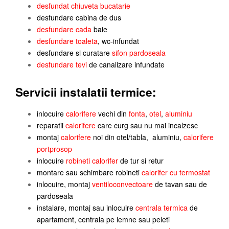
desfundat chiuveta bucatarie
desfundare cabina de dus
desfundare cada
baie
desfundare toaleta
, wc-infundat
desfundare si curatare
sifon pardoseala
desfundare tevi
de canalizare infundate
Servicii instalatii termice:
inlocuire
calorifere
vechi din
fonta
,
otel
,
aluminiu
reparatii
calorifere
care curg sau nu mai incalzesc
montaj
calorifere
noi din otel/tabla, aluminiu,
calorifere
portprosop
inlocuire
robineti calorifer
de tur si retur
montare sau schimbare robineti
calorifer cu termostat
inlocuire, montaj
ventiloconvectoare
de tavan sau de
pardoseala
instalare, montaj sau inlocuire
centrala termica
de
apartament, centrala pe lemne sau peleti