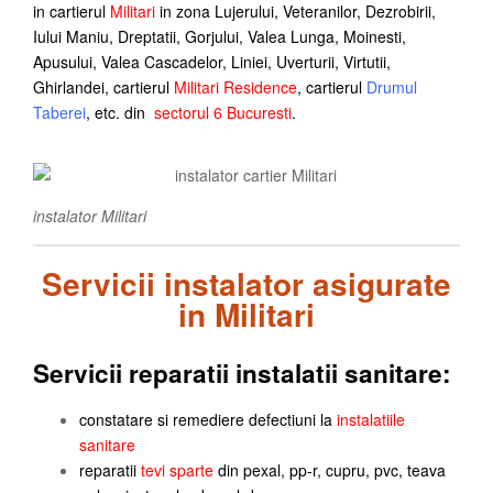
in cartierul
Militari
in zona Lujerului, Veteranilor, Dezrobirii,
Iului Maniu, Dreptatii, Gorjului, Valea Lunga, Moinesti,
Apusului, Valea Cascadelor, Liniei, Uverturii, Virtutii,
Ghirlandei, cartierul
Militari Residence
, cartierul
Drumul
Taberei
, etc. din
sectorul 6
Bucuresti
.
instalator Militari
Servicii instalator asigurate
in Militari
Servicii reparatii instalatii sanitare:
constatare si remediere defectiuni la
instalatiile
sanitare
reparatii
tevi sparte
din pexal, pp-r, cupru, pvc, teava