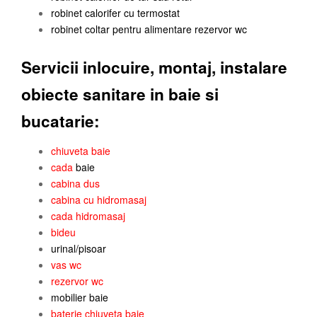
robinet calorifer cu termostat
robinet coltar pentru alimentare rezervor wc
Servicii inlocuire, montaj, instalare
obiecte sanitare in baie si
bucatarie:
chiuveta baie
cada
baie
cabina dus
cabina cu hidromasaj
cada hidromasaj
bideu
urinal/pisoar
vas wc
rezervor wc
mobilier baie
baterie chiuveta baie