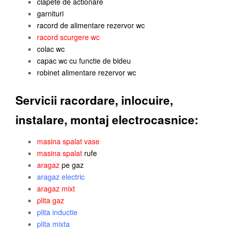
clapete de actionare
garnituri
racord de alimentare rezervor wc
racord scurgere wc
colac wc
capac wc cu functie de bideu
robinet alimentare rezervor wc
Servicii racordare, inlocuire,
instalare, montaj electrocasnice:
masina spalat vase
masina spalat
rufe
aragaz
pe gaz
aragaz electric
aragaz mixt
plita gaz
plita inductie
plita mixta