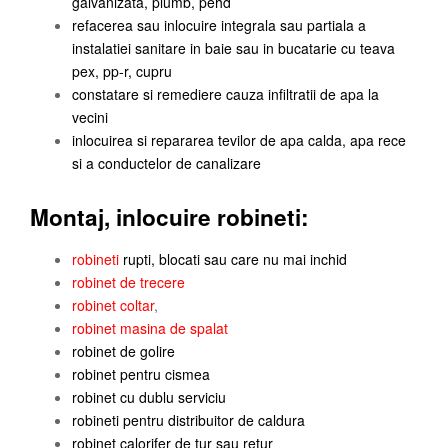
galvanizata, plumb, pehd
refacerea sau inlocuire integrala sau partiala a
instalatiei sanitare in baie sau in bucatarie cu teava
pex, pp-r, cupru
constatare si remediere cauza infiltratii de apa la
vecini
inlocuirea si repararea tevilor de apa calda, apa rece
si a conductelor de canalizare
Montaj, inlocuire robineti:
robineti
rupti, blocati sau care nu mai inchid
robinet de trecere
robinet coltar
,
robinet masina de spalat
robinet de golire
robinet pentru cismea
robinet cu dublu serviciu
robineti pentru distribuitor de caldura
robinet calorifer de tur sau retur