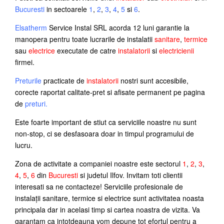
Bucuresti
in sectoarele
1
,
2
,
3
,
4
,
5
si
6
.
Elsatherm
Service Instal SRL acorda 12 luni garantie la
manopera pentru toate lucrarile de instalatii
sanitare
,
termice
sau
electrice
executate de catre
instalatorii
si
electricienii
firmei.
Preturile
practicate de
instalatorii
nostri sunt accesibile,
corecte raportat calitate-pret si afisate permanent pe pagina
de
preturi
.
Este foarte important de stiut ca serviciile noastre nu sunt
non-stop, ci se desfasoara doar in timpul programului de
lucru.
Zona de activitate a companiei noastre este sectorul
1
,
2
,
3
,
4
,
5
,
6
din
Bucuresti
si judetul Ilfov. Invitam toti clientii
interesati sa ne contacteze! Serviciile profesionale de
instalații sanitare, termice si electrice sunt activitatea noasta
principala dar in acelasi timp si cartea noastra de vizita. Va
garantam ca intotdeauna vom depune tot efortul pentru a